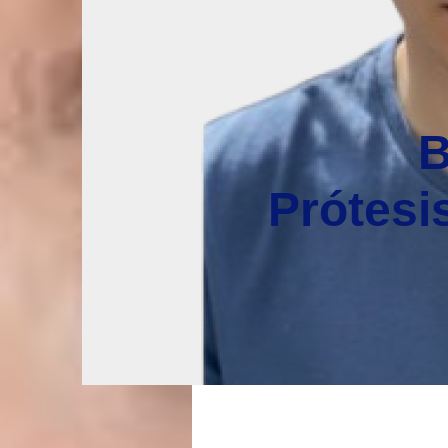
B
Prótesi