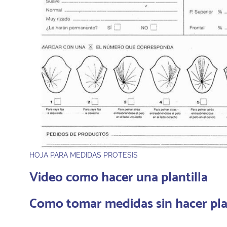
HOJA PARA MEDIDAS PROTESIS
Video como hacer una plantilla
Como tomar medidas sin hacer planti