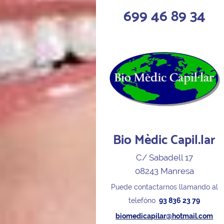
699 46 89 34
Bio Mèdic Capil.lar
C/ Sabadell 17
08243 Manresa
Puede contactarnos llamando al
telefóno
93 836 23 79
biomedicapilar@hotmail.com