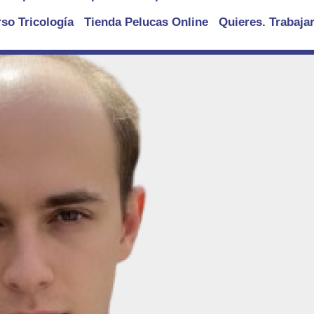
so Tricología
Tienda Pelucas Online
Quieres. Trabaja