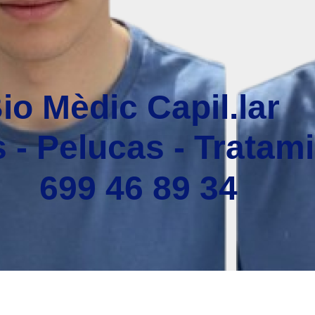
io Mèdic Capil.lar
s - Pelucas - Tratam
699 46 89 34