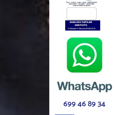
699 46 89 34