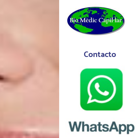
Contacto