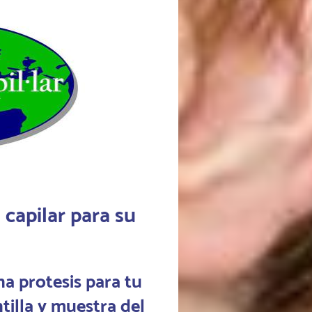
 capilar para su
na protesis para tu
ntilla y muestra del