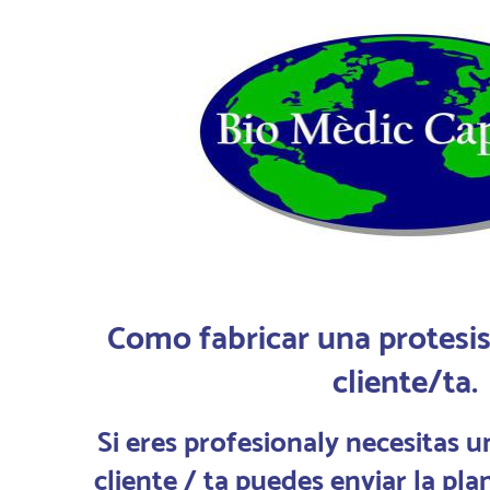
Como fabricar una protesis
cliente/ta.
Si eres profesionaly necesitas u
cliente / ta puedes enviar la pla