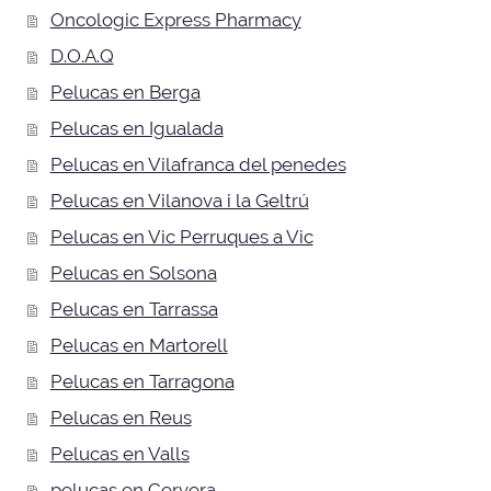
Oncologic Express Pharmacy
D.O.A.Q
Pelucas en Berga
Pelucas en Igualada
Pelucas en Vilafranca del penedes
Pelucas en Vilanova i la Geltrú
Pelucas en Vic Perruques a Vic
Pelucas en Solsona
Pelucas en Tarrassa
Pelucas en Martorell
Pelucas en Tarragona
Pelucas en Reus
Pelucas en Valls
pelucas en Cervera