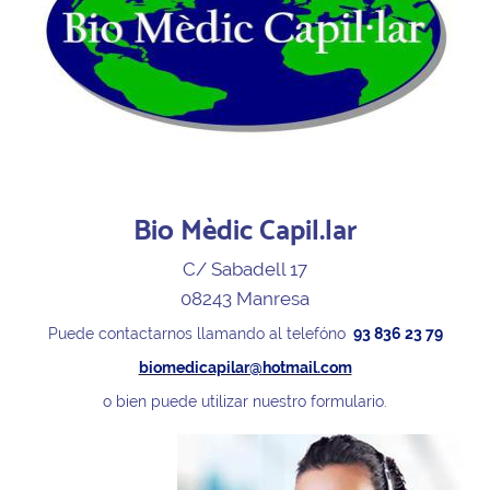
Bio Mèdic Capil.lar
C/ Sabadell 17
08243 Manresa
Puede contactarnos llamando al telefóno
93 836 23 79
biomedicapilar@hotmail.com
o bien puede utilizar nuestro formulario.