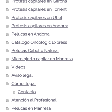
Prótesis capilares en Gerona
Prótesis capilares en Torrent
Prótesis capilares en Utiel
Prótesis capilares en Andorra
Pelucas en Andorra
Catalogo Oncologic Express
Pelucas Cabello Natural
Microinjerto capilar en Manresa
Videos
Aviso legal
Cómo llegar
Contacto
Atención al Profesional
Pelucas en Manresa